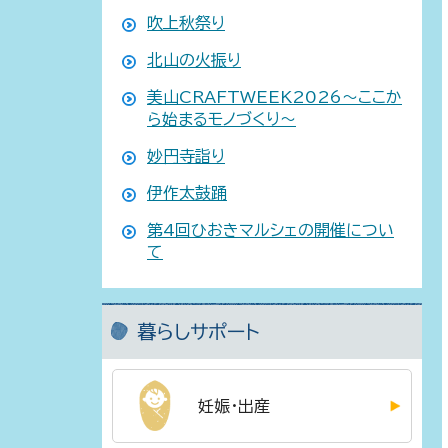
吹上秋祭り
北山の火振り
美山CRAFTWEEK2026～ここか
ら始まるモノづくり～
妙円寺詣り
伊作太鼓踊
第4回ひおきマルシェの開催につい
て
暮らしサポート
妊娠・出産