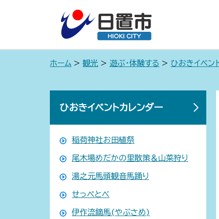
ホーム
>
観光
>
遊ぶ・体験する
>
ひおきイベン
ひおきイベントカレンダー
稲荷神社お田植祭
尾木場めだかの里散策＆山菜狩り
湯之元馬頭観音馬踊り
せっぺとべ
伊作流鏑馬(やぶさめ)