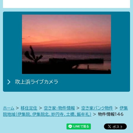
吹上浜ライブカメラ
ホーム
>
移住定住
>
空き家・物件情報
>
空き家バンク物件
>
伊集
院地域（伊集院、伊集院北、妙円寺、土橋、飯牟礼）
> 物件情報146