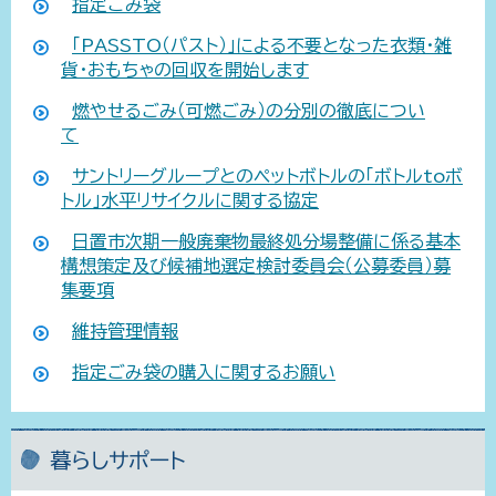
指定ごみ袋
「PASSTO（パスト）」による不要となった衣類・雑
貨・おもちゃの回収を開始します
燃やせるごみ（可燃ごみ）の分別の徹底につい
て
サントリーグループとのペットボトルの「ボトルtoボ
トル」水平リサイクルに関する協定
日置市次期一般廃棄物最終処分場整備に係る基本
構想策定及び候補地選定検討委員会（公募委員）募
集要項
維持管理情報
指定ごみ袋の購入に関するお願い
暮らしサポート