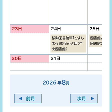
23日
24日
25日
移動図書館車「ひよし
図書館友の会
まる」市役所巡回（中
図書館）
央図書館）
30日
31日
8
2026
年
月
前月
次月